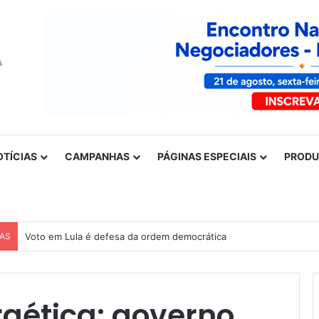
OTÍCIAS
CAMPANHAS
PÁGINAS ESPECIAIS
PROD
CAS
Voto em Lula é defesa da ordem democrática
gética: governo