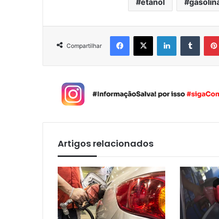
etanol
gasolin
Facebook
X
Linkedin
Tumblr
Compartilhar
Artigos relacionados