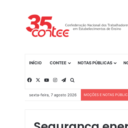
INÍCIO
CONTEE
NOTAS PÚBLICAS
N
Facebook
X
YouTube
Instagram
Telegram
Procurar por
sexta-feira, 7 agosto 2026
MOÇÕES E NOTAS PÚBLI
Segurança ener