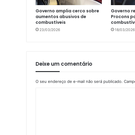
Governo amplia cerco sobre
Governo re
aumentos abusivos de
Procons pa
combustíveis
combustív
23/03/2026
18/03/2026
Deixe um comentário
O seu endereço de e-mail não será publicado.
Campo
C
o
m
e
n