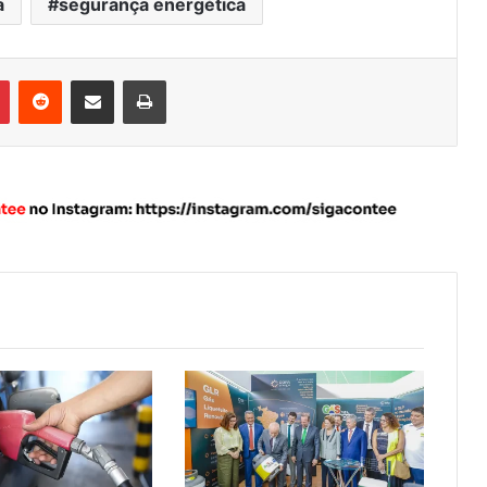
a
segurança energética
Pinterest
Reddit
Compartilhar via e-mail
Imprimir