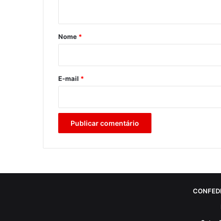
t
á
r
Nome
*
i
o
*
E-mail
*
CONFED