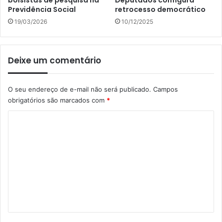
bolsistas de pesquisa na
Deputados configura
Previdência Social
retrocesso democrático
19/03/2026
10/12/2025
Deixe um comentário
O seu endereço de e-mail não será publicado.
Campos
obrigatórios são marcados com
*
C
o
m
e
n
t
á