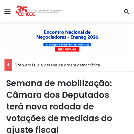
Menu
P
Voto em Lula é defesa da ordem democrática
Semana de mobilização:
Câmara dos Deputados
terá nova rodada de
votações de medidas do
ajuste fiscal