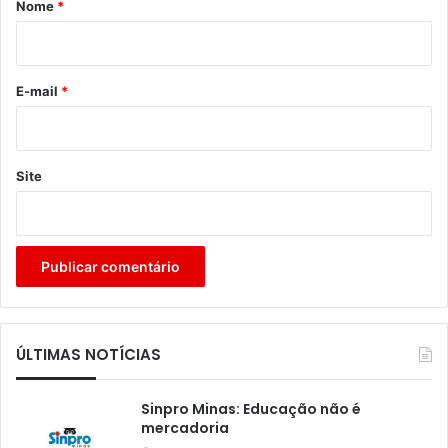
r
Nome
*
i
o
*
E-mail
*
Site
ÚLTIMAS NOTÍCIAS
Sinpro Minas: Educação não é
mercadoria