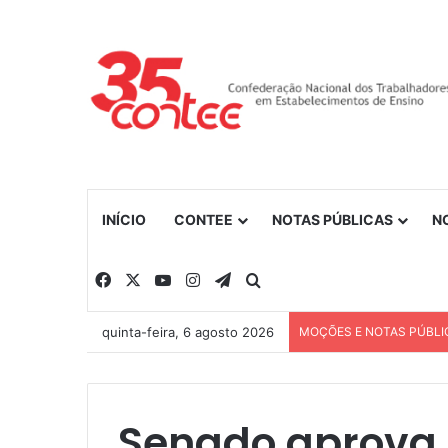
INÍCIO
CONTEE
NOTAS PÚBLICAS
N
Facebook
X
YouTube
Instagram
Telegram
Procurar por
quinta-feira, 6 agosto 2026
MOÇÕES E NOTAS PÚBLI
Senado aprova 