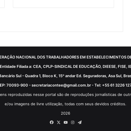
ERAÇÃO NACIONAL DOS TRABALHADORES EM ESTABELECIMENTOS DE
Entidade Filiada a: CEA, CPLP-SINDICAL DE EDUCAÇÃO, DIEESE, FISE, I
Bancário Sul - Quadra 1, Bloco K, 15º andar Ed. Seguradoras, Asa Sul, Brasí
EP: 70093-900 - secretariacontee@gmail.com.br - Tel: +55 61 3226 12
ens reproduzidas nesse portal são de reproduções jornalísticas de outr
e/ou imagens de livre utilização, todas com seus devidos créditos.
2026
Facebook
X
YouTube
Instagram
Telegram