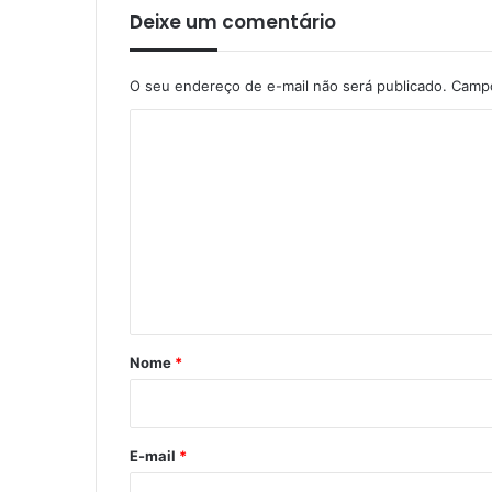
Deixe um comentário
O seu endereço de e-mail não será publicado.
Campo
C
o
m
e
n
t
á
r
Nome
*
i
o
*
E-mail
*