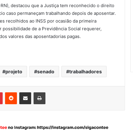
-RN), destacou que a Justiça tem reconhecido o direito
ício caso permaneçam trabalhando depois de aposentar.
res recolhidos ao INSS por ocasião da primeira
r possibilidade de a Previdência Social requerer,
 dos valores das aposentadorias pagas.
projeto
senado
trabalhadores
Pinterest
Reddit
Compartilhar via e-mail
Imprimir