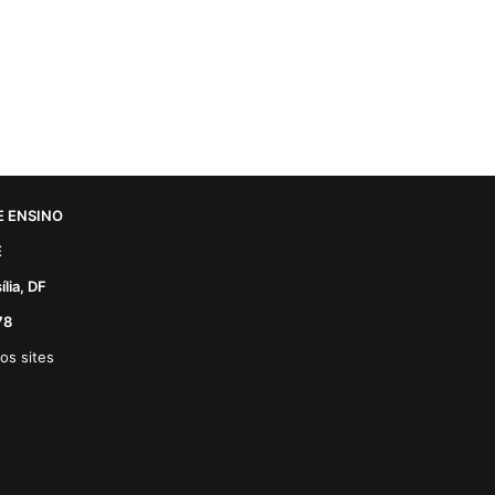
 ENSINO
E
lia, DF
78
os sites