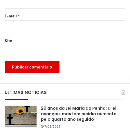
o
*
E-mail
*
Site
ÚLTIMAS NOTÍCIAS
20 anos da Lei Maria da Penha: a lei
avançou, mas feminicídio aumenta
pelo quarto ano seguido
7/08/2026