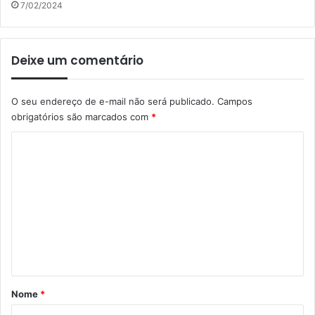
7/02/2024
Deixe um comentário
O seu endereço de e-mail não será publicado.
Campos
obrigatórios são marcados com
*
C
o
m
e
n
t
á
r
Nome
*
i