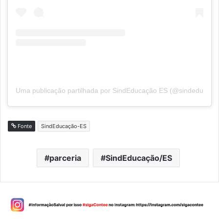
Uma publicação partilhada por SindEducação ES (@sindeducaca
Fonte
SindEducação-ES
parceria
SindEducação/ES