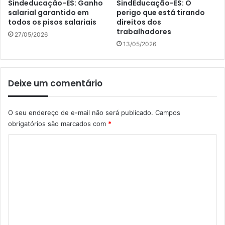
Sindeducação-ES: Ganho
SindEducação-ES: O
salarial garantido em
perigo que está tirando
todos os pisos salariais
direitos dos
trabalhadores
27/05/2026
13/05/2026
Deixe um comentário
O seu endereço de e-mail não será publicado.
Campos
obrigatórios são marcados com
*
C
o
m
e
n
t