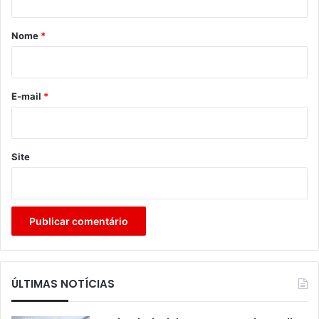
á
r
Nome
*
i
o
*
E-mail
*
Site
ÚLTIMAS NOTÍCIAS