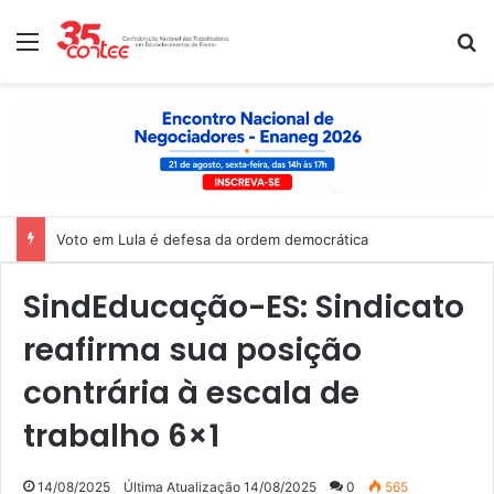
Menu
P
Voto em Lula é defesa da ordem democrática
SindEducação-ES: Sindicato
reafirma sua posição
contrária à escala de
trabalho 6×1
14/08/2025
Última Atualização 14/08/2025
0
565