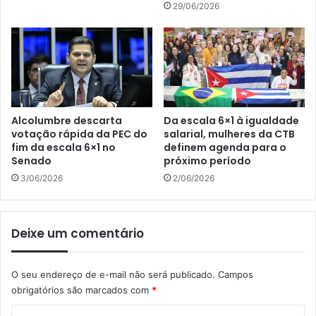
29/06/2026
Alcolumbre descarta
Da escala 6×1 à igualdade
votação rápida da PEC do
salarial, mulheres da CTB
fim da escala 6×1 no
definem agenda para o
Senado
próximo período
3/06/2026
2/06/2026
Deixe um comentário
O seu endereço de e-mail não será publicado.
Campos
obrigatórios são marcados com
*
C