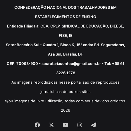
CONFEDERAÇÃO NACIONAL DOS TRABALHADORES EM
ESTABELECIMENTOS DE ENSINO
Entidade Filiada a: CEA, CPLP-SINDICAL DE EDUCAÇÃO, DIEESE,
FISE, IE
Setor Bancário Sul - Quadra 1, Bloco K, 15º andar Ed. Seguradoras,
Asa Sul, Brasília, DF
CEP: 70093-900 - secretariacontee@gmail.com.br - Tel: +55 61
3226 1278
As imagens reproduzidas nesse portal são de reproduções
jornalísticas de outros sites
e/ou imagens de livre utilização, todas com seus devidos créditos.
2026
Facebook
X
YouTube
Instagram
Telegram