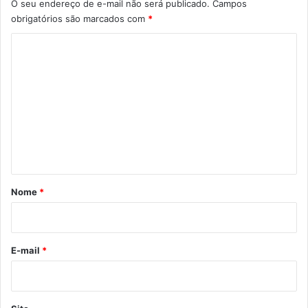
O seu endereço de e-mail não será publicado.
Campos
obrigatórios são marcados com
*
C
o
m
e
n
t
á
r
Nome
*
i
o
*
E-mail
*