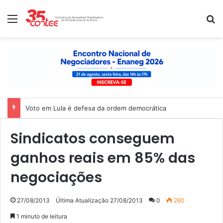
Menu
P
Voto em Lula é defesa da ordem democrática
Sindicatos conseguem
ganhos reais em 85% das
negociações
27/08/2013
Última Atualização 27/08/2013
0
260
1 minuto de leitura