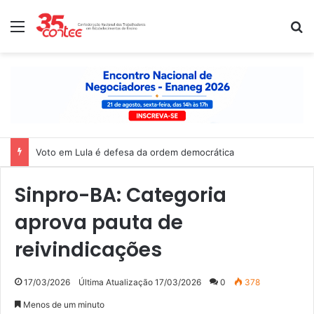
Menu
P
Voto em Lula é defesa da ordem democrática
Sinpro-BA: Categoria
aprova pauta de
reivindicações
17/03/2026
Última Atualização 17/03/2026
0
378
Menos de um minuto