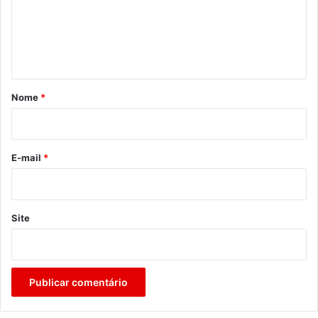
e
n
t
á
r
Nome
*
i
o
*
E-mail
*
Site