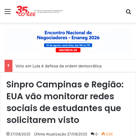
Menu
P
Voto em Lula é defesa da ordem democrática
Sinpro Campinas e Região:
EUA vão monitorar redes
sociais de estudantes que
solicitarem visto
27/08/2025
Última Atualização 27/08/2025
0
536