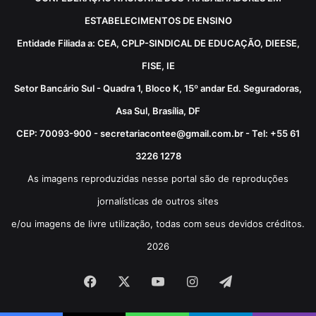
ESTABELECIMENTOS DE ENSINO
Entidade Filiada a: CEA, CPLP-SINDICAL DE EDUCAÇÃO, DIEESE,
FISE, IE
Setor Bancário Sul - Quadra 1, Bloco K, 15º andar Ed. Seguradoras,
Asa Sul, Brasília, DF
CEP: 70093-900 - secretariacontee@gmail.com.br - Tel: +55 61
3226 1278
As imagens reproduzidas nesse portal são de reproduções
jornalísticas de outros sites
e/ou imagens de livre utilização, todas com seus devidos créditos.
2026
Facebook
X
YouTube
Instagram
Telegram