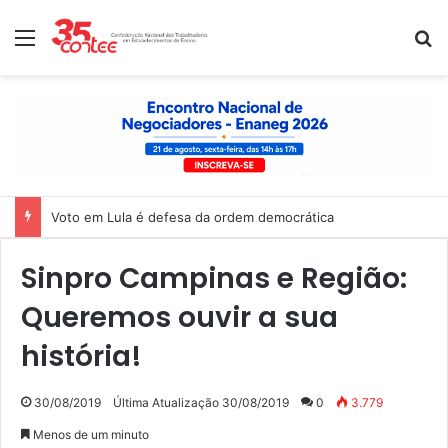
Menu
P
Voto em Lula é defesa da ordem democrática
Sinpro Campinas e Região:
Queremos ouvir a sua
história!
30/08/2019
Última Atualização 30/08/2019
0
3.779
Menos de um minuto