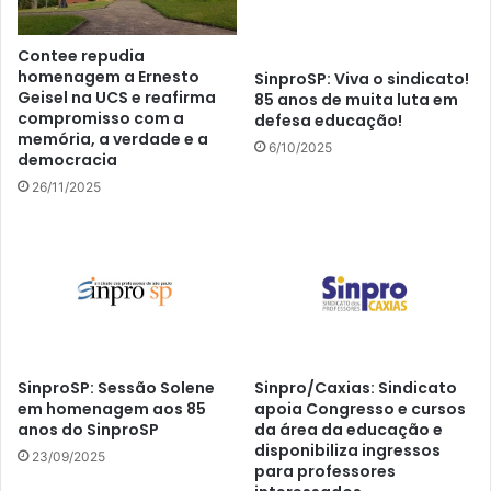
Contee repudia
homenagem a Ernesto
SinproSP: Viva o sindicato!
Geisel na UCS e reafirma
85 anos de muita luta em
compromisso com a
defesa educação!
memória, a verdade e a
6/10/2025
democracia
26/11/2025
SinproSP: Sessão Solene
Sinpro/Caxias: Sindicato
em homenagem aos 85
apoia Congresso e cursos
anos do SinproSP
da área da educação e
disponibiliza ingressos
23/09/2025
para professores