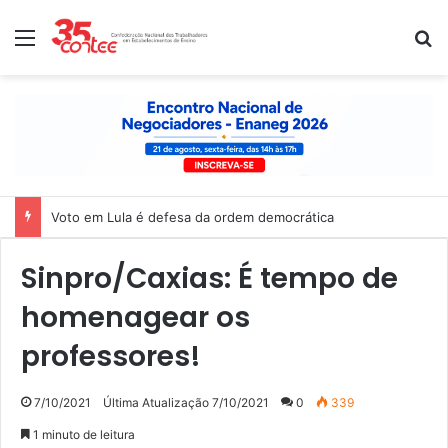
Menu
P
Voto em Lula é defesa da ordem democrática
Sinpro/Caxias: É tempo de
homenagear os
professores!
7/10/2021
Última Atualização 7/10/2021
0
339
1 minuto de leitura