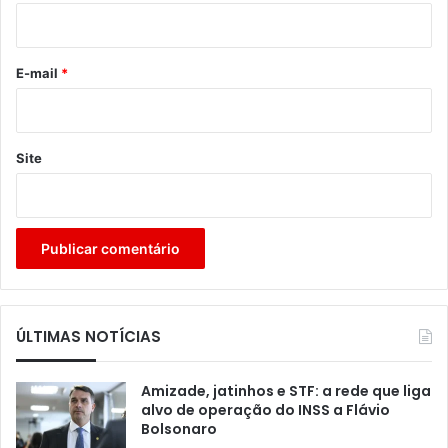
i
o
*
E-mail
*
Site
ÚLTIMAS NOTÍCIAS
Amizade, jatinhos e STF: a rede que liga
alvo de operação do INSS a Flávio
Bolsonaro