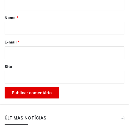
á
r
Nome
*
i
o
*
E-mail
*
Site
ÚLTIMAS NOTÍCIAS