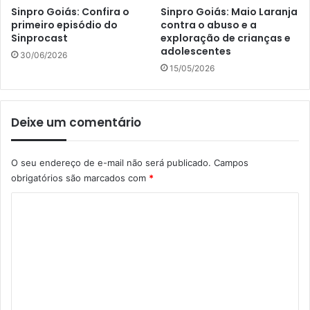
Sinpro Goiás: Confira o
Sinpro Goiás: Maio Laranja
primeiro episódio do
contra o abuso e a
Sinprocast
exploração de crianças e
adolescentes
30/06/2026
15/05/2026
Deixe um comentário
O seu endereço de e-mail não será publicado.
Campos
obrigatórios são marcados com
*
C
o
m
e
n
t