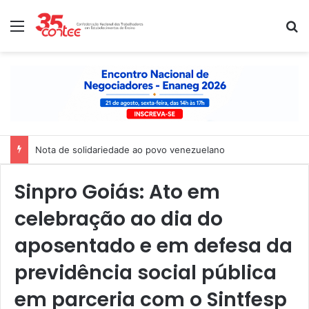
Menu
P
Nota de solidariedade ao povo venezuelano
Sinpro Goiás: Ato em
celebração ao dia do
aposentado e em defesa da
previdência social pública
em parceria com o Sintfesp