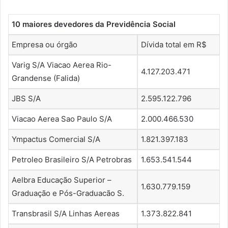
10 maiores devedores da Previdência Social
Empresa ou órgão
Dívida total em R$
Varig S/A Viacao Aerea Rio-
4.127.203.471
Grandense (Falida)
JBS S/A
2.595.122.796
Viacao Aerea Sao Paulo S/A
2.000.466.530
Ympactus Comercial S/A
1.821.397.183
Petroleo Brasileiro S/A Petrobras
1.653.541.544
Aelbra Educação Superior –
1.630.779.159
Graduação e Pós-Graduacão S.
Transbrasil S/A Linhas Aereas
1.373.822.841