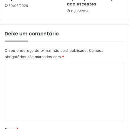
adolescentes
30/06/2026
15/05/2026
Deixe um comentário
O seu endereço de e-mail não será publicado.
Campos
obrigatórios são marcados com
*
C
o
m
e
n
t
á
r