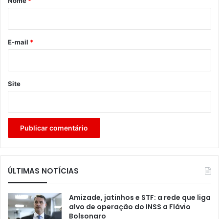
Nome
*
i
o
*
E-mail
*
Site
ÚLTIMAS NOTÍCIAS
Amizade, jatinhos e STF: a rede que liga
alvo de operação do INSS a Flávio
Bolsonaro