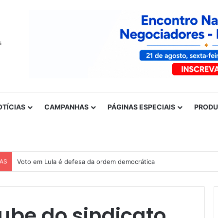
OTÍCIAS
CAMPANHAS
PÁGINAS ESPECIAIS
PROD
CAS
Voto em Lula é defesa da ordem democrática
lube do sindicato