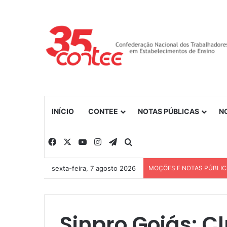
INÍCIO
CONTEE
NOTAS PÚBLICAS
N
Facebook
X
YouTube
Instagram
Telegram
Procurar por
sexta-feira, 7 agosto 2026
MOÇÕES E NOTAS PÚBLI
Sinpro Goiás: C