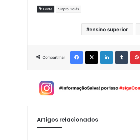
Fonte
Sinpro Goiás
ensino superior
Facebook
X
Linkedin
Tumblr
Compartilhar
Artigos relacionados