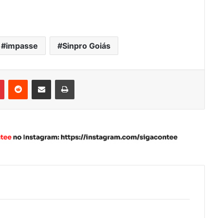
impasse
Sinpro Goiás
Pinterest
Reddit
Compartilhar via e-mail
Imprimir