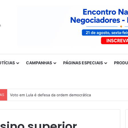
OTÍCIAS
CAMPANHAS
PÁGINAS ESPECIAIS
PROD
CAS
Voto em Lula é defesa da ordem democrática
nsino superior