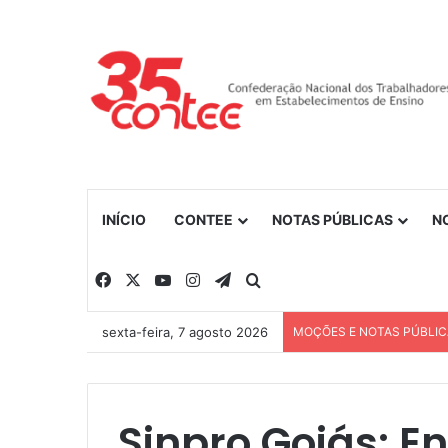
INÍCIO
CONTEE
NOTAS PÚBLICAS
N
Facebook
X
YouTube
Instagram
Telegram
Procurar por
sexta-feira, 7 agosto 2026
MOÇÕES E NOTAS PÚBLI
Sinpro Goiás: E