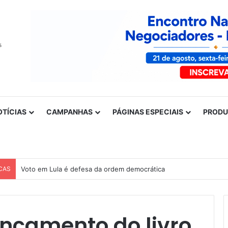
OTÍCIAS
CAMPANHAS
PÁGINAS ESPECIAIS
PROD
CAS
Voto em Lula é defesa da ordem democrática
ançamento do livro