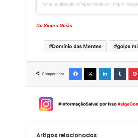
Uma publicação compartilhada por sinproindep
Do Sinpro Goiás
Domínio das Mentes
golpe mil
Facebook
X
Linkedin
Tumblr
Compartilhar
Artigos relacionados