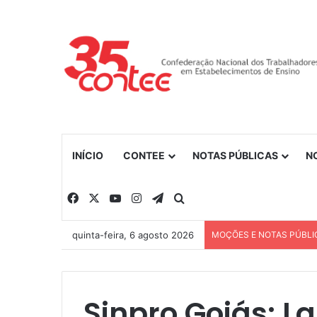
INÍCIO
CONTEE
NOTAS PÚBLICAS
N
Facebook
X
YouTube
Instagram
Telegram
Procurar por
quinta-feira, 6 agosto 2026
MOÇÕES E NOTAS PÚBLI
Sinpro Goiás: L