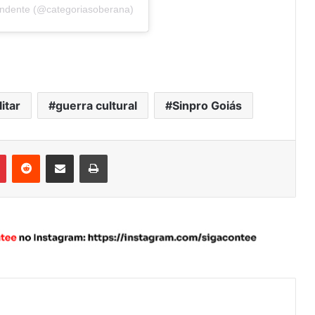
endente (@categoriasoberana)
itar
guerra cultural
Sinpro Goiás
Pinterest
Reddit
Compartilhar via e-mail
Imprimir