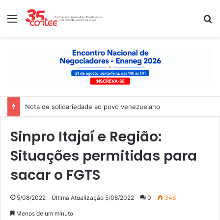
Menu
P
Nota de solidariedade ao povo venezuelano
Sinpro Itajaí e Região:
Situações permitidas para
sacar o FGTS
5/08/2022
Última Atualização 5/08/2022
0
346
Menos de um minuto