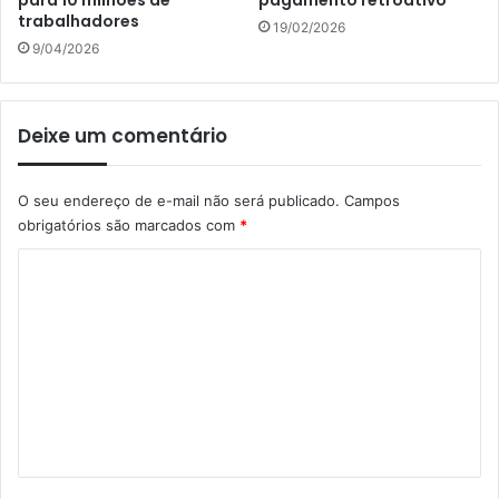
trabalhadores
19/02/2026
9/04/2026
Deixe um comentário
O seu endereço de e-mail não será publicado.
Campos
obrigatórios são marcados com
*
C
o
m
e
n
t
á
r