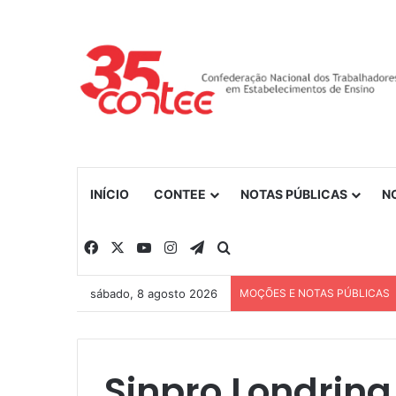
INÍCIO
CONTEE
NOTAS PÚBLICAS
N
Facebook
X
YouTube
Instagram
Telegram
Procurar por
sábado, 8 agosto 2026
MOÇÕES E NOTAS PÚBLICAS
Sinpro Londrina