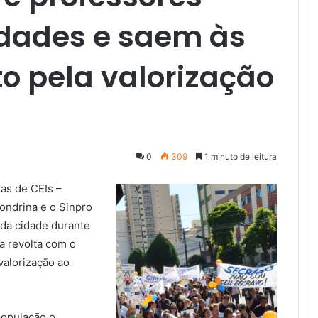
idades e saem às
o pela valorização
0
309
1 minuto de leitura
ras de CEIs –
Londrina e o Sinpro
 da cidade durante
a revolta com o
valorização ao
população o