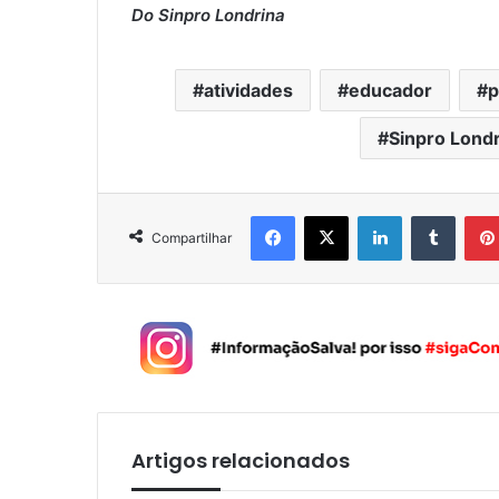
Do Sinpro Londrina
atividades
educador
p
Sinpro Lond
Facebook
X
Linkedin
Tumblr
Compartilhar
Artigos relacionados