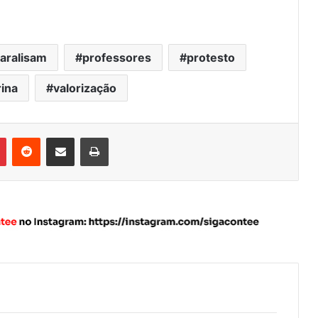
aralisam
professores
protesto
rina
valorização
Pinterest
Reddit
Compartilhar via e-mail
Imprimir