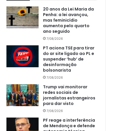
20 anos da Lei Maria da
Penha: a lei avançou,
mas feminicídio
aumenta pelo quarto
ano seguido
7/08/2026
PT aciona TSE para tirar
do ar site ligado ao PL e
suspender ‘hub’ de
desinformação
bolsonarista
7/08/2026
Trump vai monitorar
redes sociais de
jornalistas estrangeiros
para dar visto
7/08/2026
PF reage a interferência
de Mendonça e defende