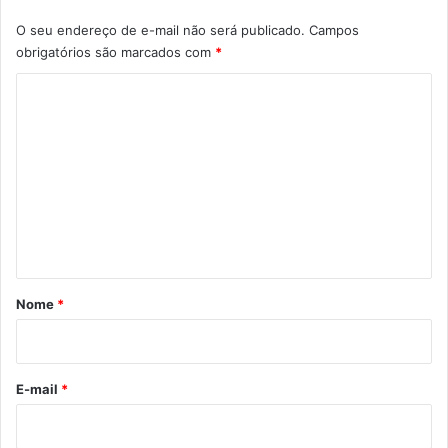
O seu endereço de e-mail não será publicado.
Campos
obrigatórios são marcados com
*
C
o
m
e
n
t
á
r
Nome
*
i
o
*
E-mail
*