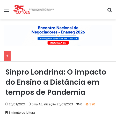
Menu
P
Nota de solidariedade ao povo venezuelano
Sinpro Londrina: O impacto
do Ensino a Distância em
tempos de Pandemia
25/01/2021
Última Atualização 25/01/2021
0
390
1 minuto de leitura