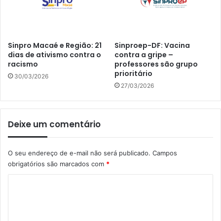
Sinpro Macaé e Região: 21
Sinproep-DF: Vacina
dias de ativismo contra o
contra a gripe –
racismo
professores são grupo
prioritário
30/03/2026
27/03/2026
Deixe um comentário
O seu endereço de e-mail não será publicado.
Campos
obrigatórios são marcados com
*
C
o
m