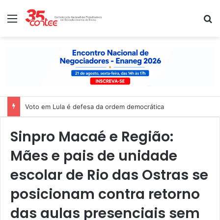
Menu
P
Voto em Lula é defesa da ordem democrática
Sinpro Macaé e Região:
Mães e pais de unidade
escolar de Rio das Ostras se
posicionam contra retorno
das aulas presenciais sem