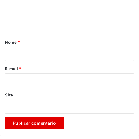
e
n
t
á
r
Nome
*
i
o
*
E-mail
*
Site