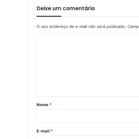
Deixe um comentário
O seu endereço de e-mail não será publicado.
Campo
C
o
m
e
n
t
á
r
Nome
*
i
o
*
E-mail
*