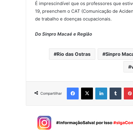
É imprescindível que os professores que esti
19, preenchem o CAT (Comunicação de Aciden
de trabalho e doenças ocupacionais.
Do Sinpro Macaé e Região
Rio das Ostras
Sinpro Mac
Facebook
X
Linkedin
Tumblr
Compartilhar