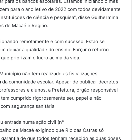
ar para os bancos escolares. Estamos iniciando o mês
izem para o ano letivo de 2022 com todos devidamente
nstituições de ciência e pesquisa”, disse Guilhermina
es de Macaé e Região.
ecionando remotamente e com sucesso. Estão se
m deixar a qualidade do ensino. Forçar o retorno
que priorizam o lucro acima da vida.
 Município não tem realizado as fiscalizações
ia da comunidade escolar. Apesar de publicar decretos
rofessores e alunos, a Prefeitura, órgão responsável
não tem cumprido rigorosamente seu papel e não
com segurança sanitária.
 entrada numa ação civil (n°
balho de Macaé exigindo que Rio das Ostras só
a garantia de que todos tenham recebido as duas doses