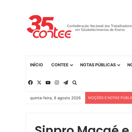
INÍCIO
CONTEE
NOTAS PÚBLICAS
N
Facebook
X
YouTube
Instagram
Telegram
Procurar por
quinta-feira, 6 agosto 2026
MOÇÕES E NOTAS PÚBLI
Sinpro Macaé e