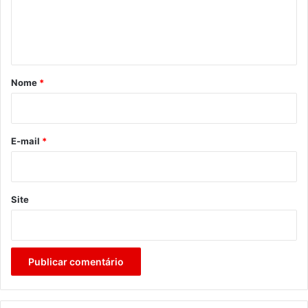
n
t
á
r
Nome
*
i
o
*
E-mail
*
Site