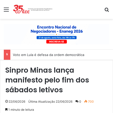
Menu
P
Voto em Lula é defesa da ordem democrática
Sinpro Minas lança
manifesto pelo fim dos
sábados letivos
22/06/2026
Última Atualização 22/06/2026
0
700
1 minuto de leitura