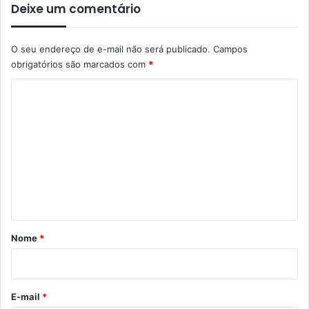
Deixe um comentário
O seu endereço de e-mail não será publicado.
Campos
obrigatórios são marcados com
*
C
o
m
e
n
t
á
r
Nome
*
i
o
*
E-mail
*