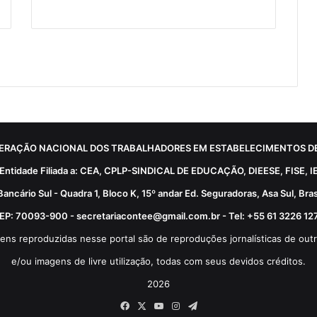
ERAÇÃO NACIONAL DOS TRABALHADORES EM ESTABELECIMENTOS DE
Entidade Filiada a: CEA, CPLP-SINDICAL DE EDUCAÇÃO, DIEESE, FISE, I
Bancário Sul - Quadra 1, Bloco K, 15º andar Ed. Seguradoras, Asa Sul, Brasí
EP: 70093-900 - secretariacontee@gmail.com.br - Tel: +55 61 3226 12
ens reproduzidas nesse portal são de reproduções jornalísticas de outr
e/ou imagens de livre utilização, todas com seus devidos créditos.
2026
Facebook
X
YouTube
Instagram
Telegram