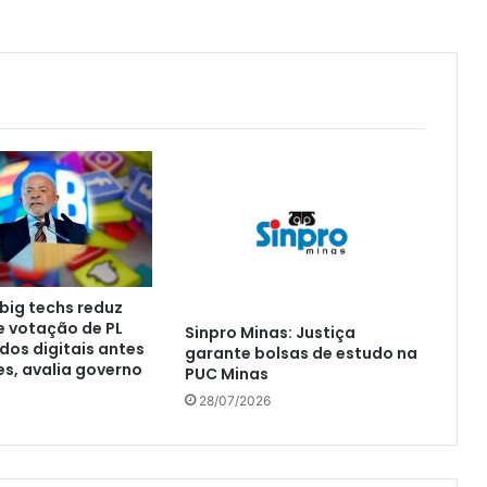
big techs reduz
e votação de PL
Sinpro Minas: Justiça
os digitais antes
garante bolsas de estudo na
es, avalia governo
PUC Minas
28/07/2026