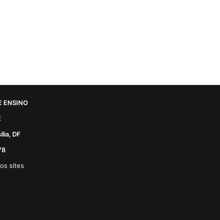
 ENSINO
E
lia, DF
78
os sites