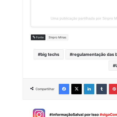
Uma publicação partilhada por Sinpro 
Fonte
Sinpro Minas
big techs
regulamentação das b
Facebook
X
Linkedin
Tumblr
Compartilhar