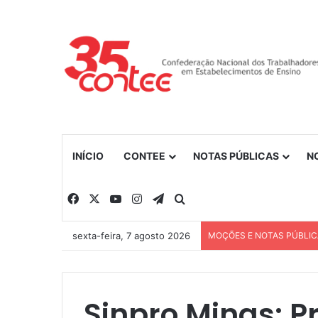
INÍCIO
CONTEE
NOTAS PÚBLICAS
N
Facebook
X
YouTube
Instagram
Telegram
Procurar por
sexta-feira, 7 agosto 2026
MOÇÕES E NOTAS PÚBLI
Sinpro Minas: P