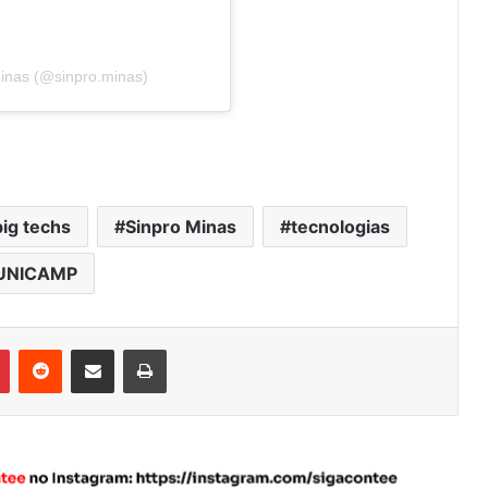
Minas (@sinpro.minas)
ig techs
Sinpro Minas
tecnologias
UNICAMP
Pinterest
Reddit
Compartilhar via e-mail
Imprimir