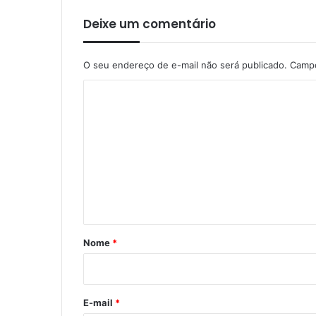
Deixe um comentário
O seu endereço de e-mail não será publicado.
Campo
C
o
m
e
n
t
á
r
Nome
*
i
o
*
E-mail
*