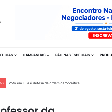
OTÍCIAS
CAMPANHAS
PÁGINAS ESPECIAIS
PROD
CAS
Voto em Lula é defesa da ordem democrática
rofessor da