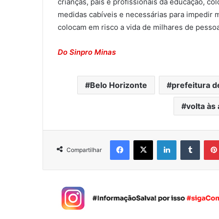
crianças, pais e profissionais da educação, co
medidas cabíveis e necessárias para impedir m
colocam em risco a vida de milhares de pessoas
Do Sinpro Minas
Belo Horizonte
prefeitura d
volta às
Facebook
X
Linkedin
Tumblr
Compartilhar