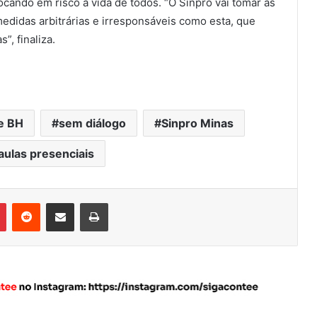
locando em risco a vida de todos. “O Sinpro vai tomar as
edidas arbitrárias e irresponsáveis como esta, que
”, finaliza.
e BH
sem diálogo
Sinpro Minas
 aulas presenciais
Pinterest
Reddit
Compartilhar via e-mail
Imprimir