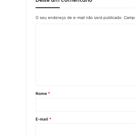
Deixe um comentário
O seu endereço de e-mail não será publicado.
Campo
C
o
m
e
n
t
á
r
Nome
*
i
o
*
E-mail
*