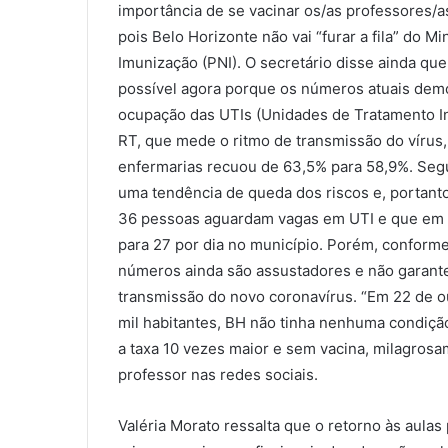
importância de se vacinar os/as professores/as
pois Belo Horizonte não vai “furar a fila” do M
Imunização (PNI). O secretário disse ainda qu
possível agora porque os números atuais demo
ocupação das UTIs (Unidades de Tratamento In
RT, que mede o ritmo de transmissão do vírus,
enfermarias recuou de 63,5% para 58,9%. Segu
uma tendência de queda dos riscos e, portan
36 pessoas aguardam vagas em UTI e que em 
para 27 por dia no município. Porém, conform
números ainda são assustadores e não garantem
transmissão do novo coronavírus. “Em 22 de ou
mil habitantes, BH não tinha nenhuma condição
a taxa 10 vezes maior e sem vacina, milagros
professor nas redes sociais.
Valéria Morato ressalta que o retorno às aulas