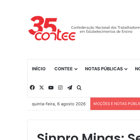
INÍCIO
CONTEE
NOTAS PÚBLICAS
N
Facebook
X
YouTube
Instagram
Telegram
Procurar por
quinta-feira, 6 agosto 2026
MOÇÕES E NOTAS PÚBLI
Sinpro Minas: S