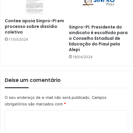
Contee apoia Sinpro-PI em
processo sobre dissídio
Sinpro-PI: Presidente do
coletivo
sindicato é escolhido para
o Conselho Estadual de
17/05/2024
Educação do Piauí pela
Alepi
18/04/2024
Deixe um comentário
O seu endereço de e-mail não será publicado.
Campos
obrigatórios são marcados com
*
C
o
m