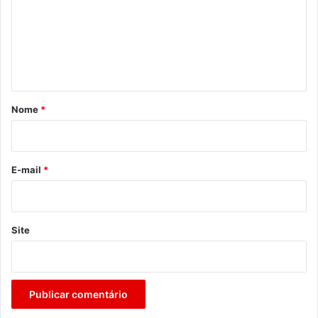
e
n
t
á
r
Nome
*
i
o
*
E-mail
*
Site