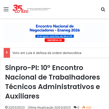
Menu
P
Voto em Lula é defesa da ordem democrática
Sinpro-PI: 10° Encontro
Nacional de Trabalhadores
Técnicos Administrativos e
Auxiliares
22/03/2023
Última Atualização 22/03/2023
0
425