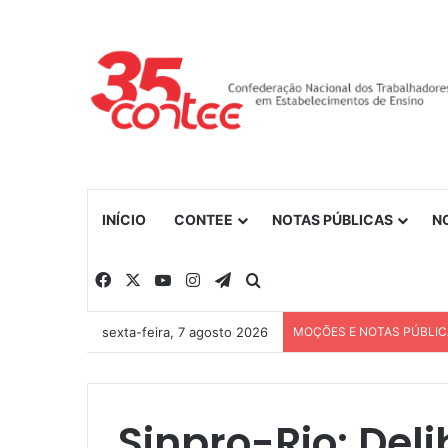
INÍCIO
CONTEE
NOTAS PÚBLICAS
N
Facebook
X
YouTube
Instagram
Telegram
Procurar por
sexta-feira, 7 agosto 2026
MOÇÕES E NOTAS PÚBLI
Sinpro-Rio: Del