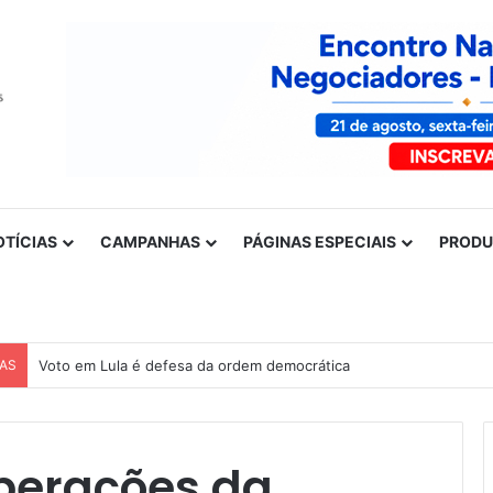
OTÍCIAS
CAMPANHAS
PÁGINAS ESPECIAIS
PROD
CAS
Voto em Lula é defesa da ordem democrática
iberações da