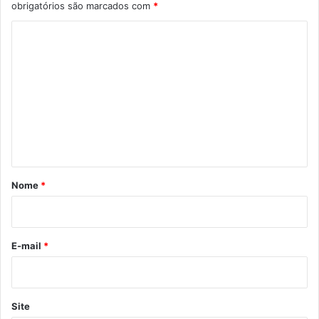
obrigatórios são marcados com
*
C
o
m
e
n
t
á
r
Nome
*
i
o
*
E-mail
*
Site