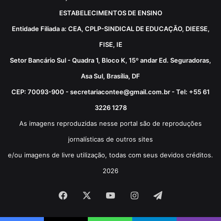
ESTABELECIMENTOS DE ENSINO
Entidade Filiada a: CEA, CPLP-SINDICAL DE EDUCAÇÃO, DIEESE,
FISE, IE
Setor Bancário Sul - Quadra 1, Bloco K, 15º andar Ed. Seguradoras,
Asa Sul, Brasília, DF
CEP: 70093-900 - secretariacontee@gmail.com.br - Tel: +55 61
3226 1278
As imagens reproduzidas nesse portal são de reproduções
jornalísticas de outros sites
e/ou imagens de livre utilização, todas com seus devidos créditos.
2026
Facebook
X
YouTube
Instagram
Telegram