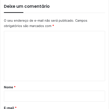
Deixe um comentário
O seu endereço de e-mail não será publicado.
Campos
obrigatórios são marcados com
*
C
o
m
e
n
t
á
r
Nome
*
i
o
*
E-mail
*