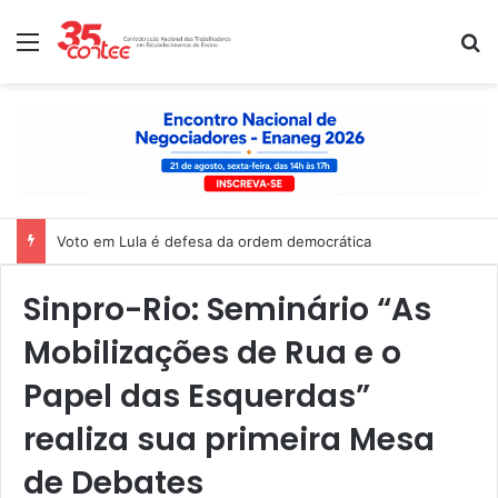
Menu
P
Voto em Lula é defesa da ordem democrática
Sinpro-Rio: Seminário “As
Mobilizações de Rua e o
Papel das Esquerdas”
realiza sua primeira Mesa
de Debates