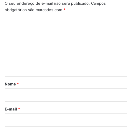
O seu endereço de e-mail não será publicado.
Campos
obrigatórios são marcados com
*
C
o
m
e
n
t
á
r
Nome
*
i
o
*
E-mail
*