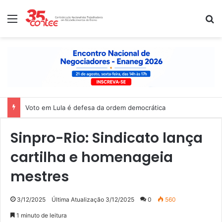
Menu
P
Voto em Lula é defesa da ordem democrática
Sinpro-Rio: Sindicato lança
cartilha e homenageia
mestres
3/12/2025
Última Atualização 3/12/2025
0
560
1 minuto de leitura