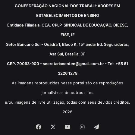
CONFEDERAÇÃO NACIONAL DOS TRABALHADORES EM
ESTABELECIMENTOS DE ENSINO
Entidade Filiada a: CEA, CPLP-SINDICAL DE EDUCAÇÃO, DIEESE,
FISE, IE
Setor Bancário Sul - Quadra 1, Bloco K, 15º andar Ed. Seguradoras,
Asa Sul, Brasília, DF
CEP: 70093-900 - secretariacontee@gmail.com.br - Tel: +55 61
3226 1278
As imagens reproduzidas nesse portal são de reproduções
jornalísticas de outros sites
e/ou imagens de livre utilização, todas com seus devidos créditos.
2026
Facebook
X
YouTube
Instagram
Telegram