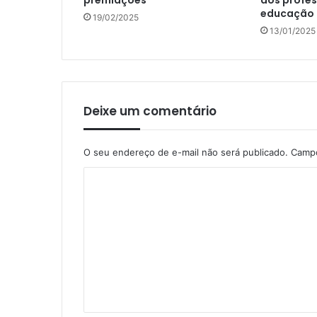
premiações
dos profes
educação i
19/02/2025
13/01/2025
Deixe um comentário
O seu endereço de e-mail não será publicado.
Campo
C
o
m
e
n
t
á