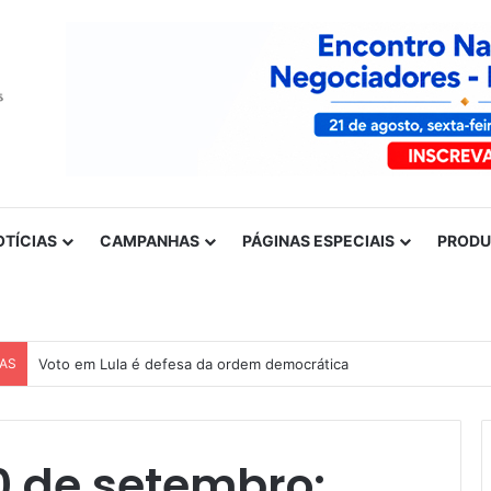
OTÍCIAS
CAMPANHAS
PÁGINAS ESPECIAIS
PROD
CAS
Voto em Lula é defesa da ordem democrática
20 de setembro: