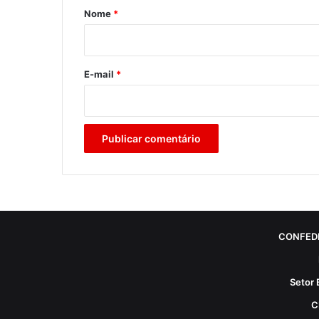
r
Nome
*
i
o
*
E-mail
*
CONFED
Setor 
C