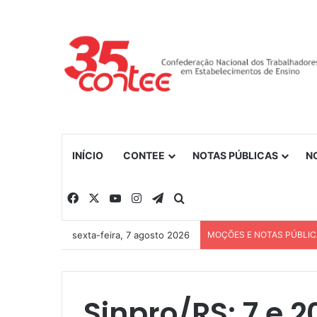
INÍCIO
CONTEE
NOTAS PÚBLICAS
N
Facebook
X
YouTube
Instagram
Telegram
Procurar por
sexta-feira, 7 agosto 2026
MOÇÕES E NOTAS PÚBLI
Sinpro/RS: 7 e 