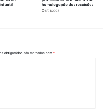
sores da
professores no momento da
nfantil
homologação das rescisões
8/01/2025
s obrigatórios são marcados com
*