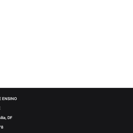
 ENSINO
E
lia, DF
78