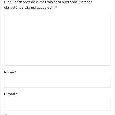
O seu endereço de e-mail não será publicado.
Campos
obrigatórios são marcados com
*
C
o
m
e
n
t
á
r
Nome
*
i
o
*
E-mail
*