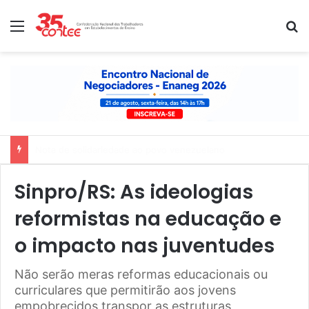
Menu
P
Nota de solidariedade ao povo venezuelano
Sinpro/RS: As ideologias
reformistas na educação e
o impacto nas juventudes
Não serão meras reformas educacionais ou
curriculares que permitirão aos jovens
empobrecidos transpor as estruturas