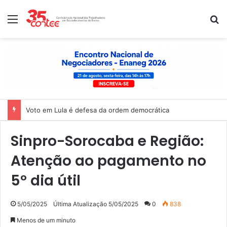
Menu
P
Voto em Lula é defesa da ordem democrática
Sinpro-Sorocaba e Região:
Atenção ao pagamento no
5º dia útil
5/05/2025
Última Atualização 5/05/2025
0
838
Menos de um minuto