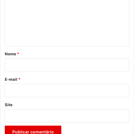
m
e
n
t
á
r
Nome
*
i
o
*
E-mail
*
Site