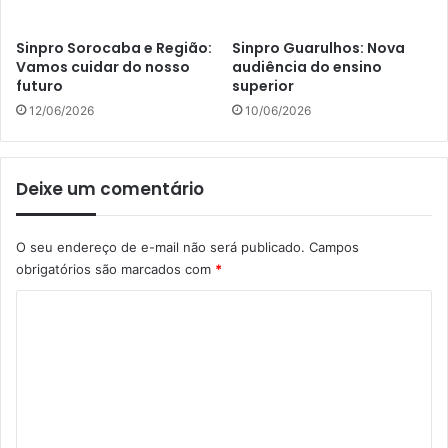
Sinpro Sorocaba e Região:
Sinpro Guarulhos: Nova
Vamos cuidar do nosso
audiência do ensino
futuro
superior
12/06/2026
10/06/2026
Deixe um comentário
O seu endereço de e-mail não será publicado.
Campos
obrigatórios são marcados com
*
C
o
m
e
n