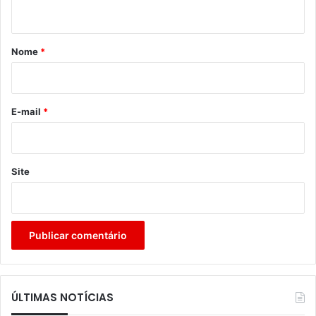
t
á
r
Nome
*
i
o
*
E-mail
*
Site
ÚLTIMAS NOTÍCIAS