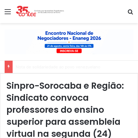
Menu
P
Nota de solidariedade ao povo venezuelano
Sinpro-Sorocaba e Região:
Sindicato convoca
professores do ensino
superior para assembleia
virtual na segunda (24)