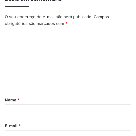
O seu endereço de e-mail não será publicado.
Campos
obrigatórios são marcados com
*
C
o
m
e
n
t
á
r
Nome
*
i
o
*
E-mail
*