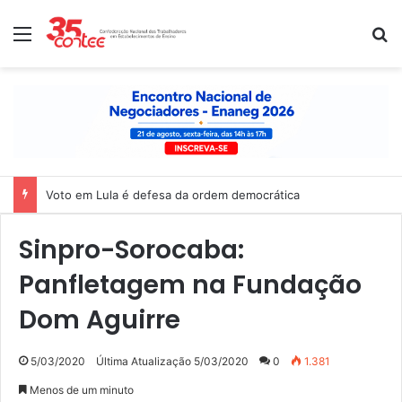
Menu
P
Voto em Lula é defesa da ordem democrática
Sinpro-Sorocaba:
Panfletagem na Fundação
Dom Aguirre
5/03/2020
Última Atualização 5/03/2020
0
1.381
Menos de um minuto