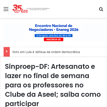
Menu
P
Voto em Lula é defesa da ordem democrática
Sinproep-DF: Artesanato e
lazer no final de semana
para os professores no
Clube da Aseel; saiba como
participar