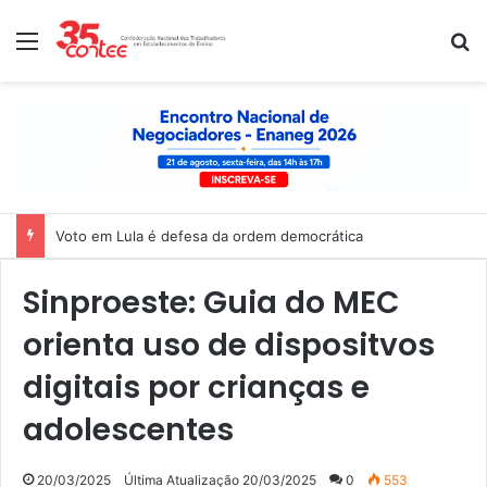
Menu
P
Voto em Lula é defesa da ordem democrática
Sinproeste: Guia do MEC
orienta uso de dispositvos
digitais por crianças e
adolescentes
20/03/2025
Última Atualização 20/03/2025
0
553