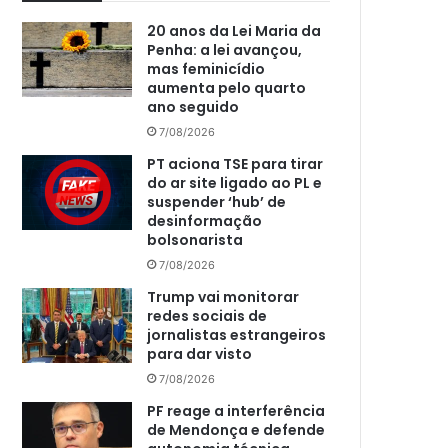
20 anos da Lei Maria da
Penha: a lei avançou,
mas feminicídio
aumenta pelo quarto
ano seguido
7/08/2026
PT aciona TSE para tirar
do ar site ligado ao PL e
suspender ‘hub’ de
desinformação
bolsonarista
7/08/2026
Trump vai monitorar
redes sociais de
jornalistas estrangeiros
para dar visto
7/08/2026
PF reage a interferência
de Mendonça e defende