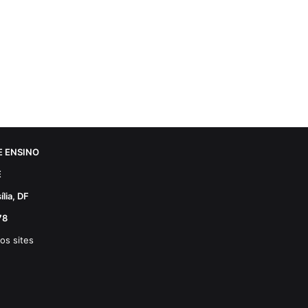
 ENSINO
E
lia, DF
78
os sites