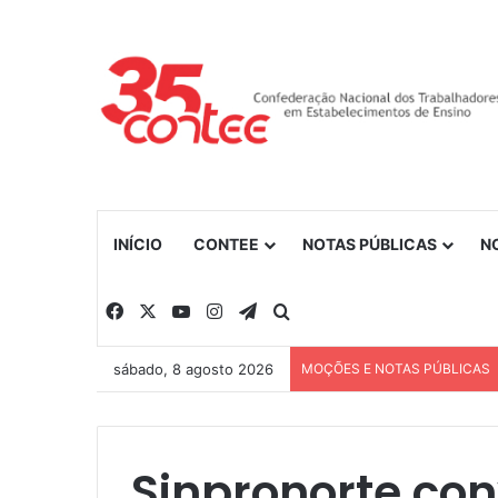
INÍCIO
CONTEE
NOTAS PÚBLICAS
N
Facebook
X
YouTube
Instagram
Telegram
Procurar por
sábado, 8 agosto 2026
MOÇÕES E NOTAS PÚBLICAS
Sinpronorte co