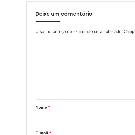
Deixe um comentário
O seu endereço de e-mail não será publicado.
Campo
C
o
m
e
n
t
á
r
Nome
*
i
o
*
E-mail
*