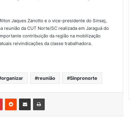
lton Jaques Zanotto e o vice-presidente do Sinsej,
a na reunião da CUT Norte/SC realizada em Jaraguá do
 importante contribuição da região na mobilização
atuais reivindicações da classe trabalhadora.
organizar
reunião
Sinpronorte
Pinterest
Reddit
Compartilhar via e-mail
Imprimir