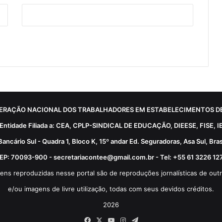
ERAÇÃO NACIONAL DOS TRABALHADORES EM ESTABELECIMENTOS DE
Entidade Filiada a: CEA, CPLP-SINDICAL DE EDUCAÇÃO, DIEESE, FISE, I
Bancário Sul - Quadra 1, Bloco K, 15º andar Ed. Seguradoras, Asa Sul, Brasí
EP: 70093-900 - secretariacontee@gmail.com.br - Tel: +55 61 3226 12
ens reproduzidas nesse portal são de reproduções jornalísticas de outr
e/ou imagens de livre utilização, todas com seus devidos créditos.
2026
Facebook
X
YouTube
Instagram
Telegram