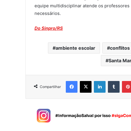
equipe multidisciplinar atende os professore
necessários.
Do Sinpro/RS
ambiente escolar
conflitos
Santa Mar
Facebook
X
Linkedin
Tumblr
Compartilhar