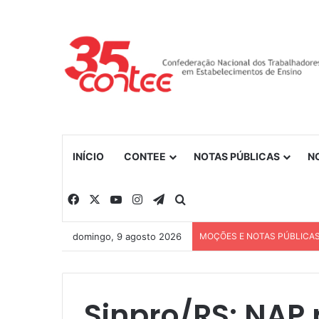
INÍCIO
CONTEE
NOTAS PÚBLICAS
N
Facebook
X
YouTube
Instagram
Telegram
Procurar por
domingo, 9 agosto 2026
MOÇÕES E NOTAS PÚBLICA
Sinpro/RS: NAP