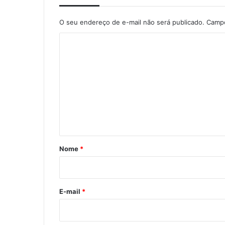
O seu endereço de e-mail não será publicado.
Campo
C
o
m
e
n
t
á
r
Nome
*
i
o
*
E-mail
*