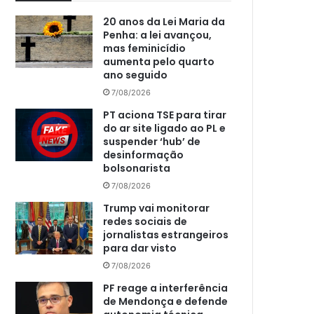
20 anos da Lei Maria da
Penha: a lei avançou,
mas feminicídio
aumenta pelo quarto
ano seguido
7/08/2026
PT aciona TSE para tirar
do ar site ligado ao PL e
suspender ‘hub’ de
desinformação
bolsonarista
7/08/2026
Trump vai monitorar
redes sociais de
jornalistas estrangeiros
para dar visto
7/08/2026
PF reage a interferência
de Mendonça e defende