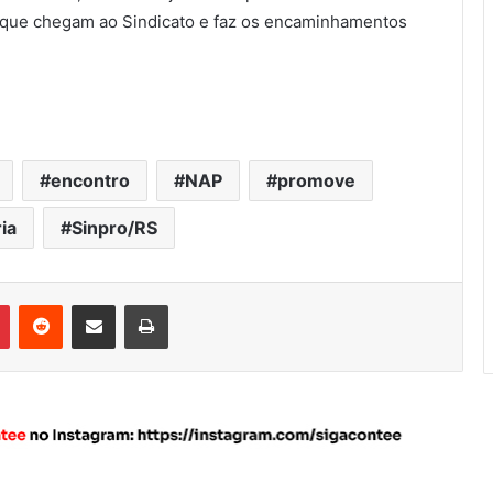
s que chegam ao Sindicato e faz os encaminhamentos
encontro
NAP
promove
ia
Sinpro/RS
Pinterest
Reddit
Compartilhar via e-mail
Imprimir