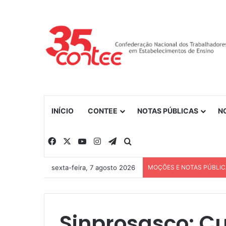
INÍCIO
CONTEE
NOTAS PÚBLICAS
N
Facebook
X
YouTube
Instagram
Telegram
Procurar por
sexta-feira, 7 agosto 2026
MOÇÕES E NOTAS PÚBLI
Sinprosasco: C