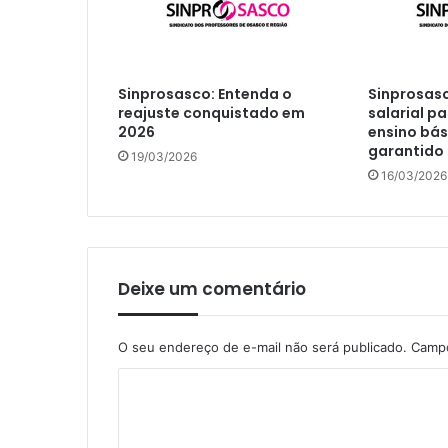
Sinprosasco: Entenda o
Sinprosasc
reajuste conquistado em
salarial p
2026
ensino bás
garantido
19/03/2026
16/03/2026
Deixe um comentário
O seu endereço de e-mail não será publicado.
Campo
C
o
m