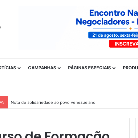
OTÍCIAS
CAMPANHAS
PÁGINAS ESPECIAIS
PROD
CAS
Nota de solidariedade ao povo venezuelano
urso de Formação