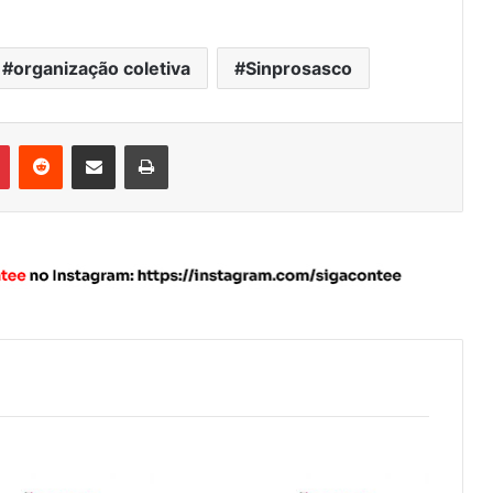
organização coletiva
Sinprosasco
Pinterest
Reddit
Compartilhar via e-mail
Imprimir