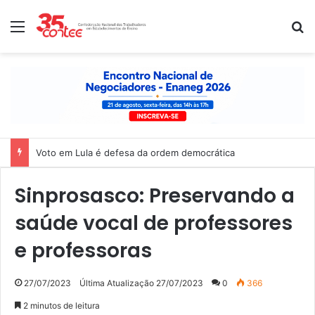
Menu
P
Voto em Lula é defesa da ordem democrática
Sinprosasco: Preservando a
saúde vocal de professores
e professoras
27/07/2023
Última Atualização 27/07/2023
0
366
2 minutos de leitura