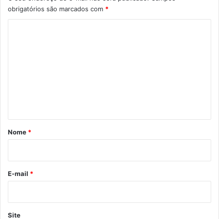
obrigatórios são marcados com
*
C
o
m
e
n
t
á
r
Nome
*
i
o
*
E-mail
*
Site