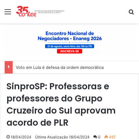
Menu
P
Voto em Lula é defesa da ordem democrática
SinproSP: Professoras e
professores do Grupo
Cruzeiro do Sul aprovam
acordo de PLR
18/04/2024
Última Atualização 18/04/2024
0
497