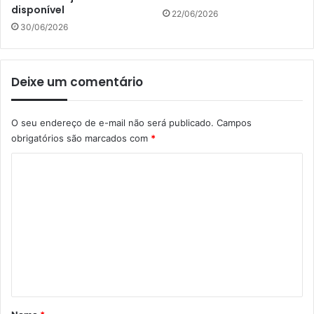
disponível
22/06/2026
30/06/2026
Deixe um comentário
O seu endereço de e-mail não será publicado.
Campos
obrigatórios são marcados com
*
C
o
m
e
n
t
á
r