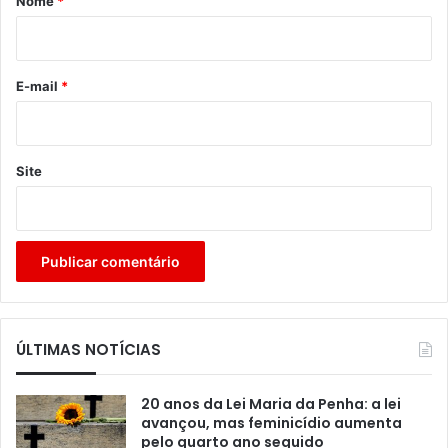
Nome
*
i
o
*
E-mail
*
Site
ÚLTIMAS NOTÍCIAS
20 anos da Lei Maria da Penha: a lei
avançou, mas feminicídio aumenta
pelo quarto ano seguido