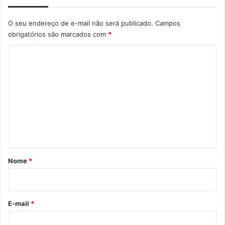
O seu endereço de e-mail não será publicado.
Campos
obrigatórios são marcados com
*
C
o
m
e
n
t
á
r
Nome
*
i
o
*
E-mail
*