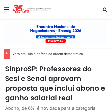
Menu
P
Voto em Lula é defesa da ordem democrática
SinproSP: Professores do
Sesi e Senai aprovam
proposta que inclui abono e
ganho salarial real
Abono, de 6%, é novidade para a categoria,