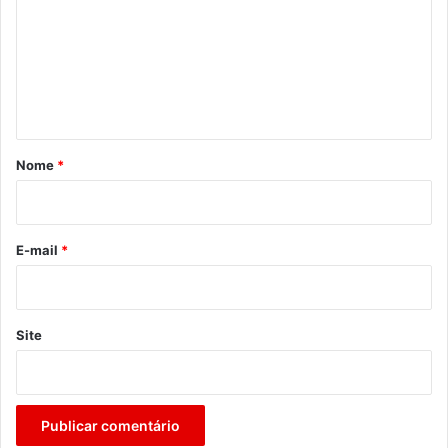
m
e
n
t
á
r
Nome
*
i
o
*
E-mail
*
Site