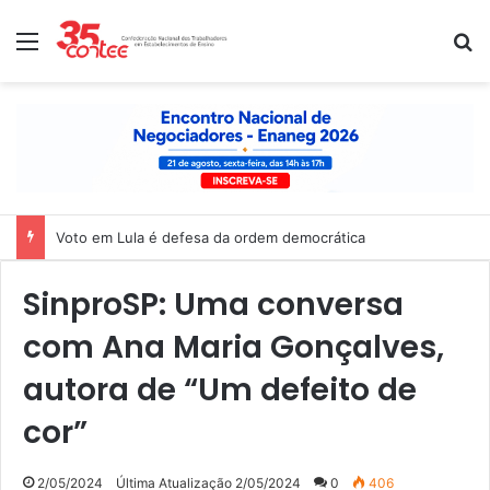
Menu
P
Voto em Lula é defesa da ordem democrática
SinproSP: Uma conversa
com Ana Maria Gonçalves,
autora de “Um defeito de
cor”
2/05/2024
Última Atualização 2/05/2024
0
406