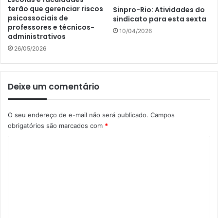
terão que gerenciar riscos
Sinpro-Rio: Atividades do
psicossociais de
sindicato para esta sexta
professores e técnicos-
10/04/2026
administrativos
26/05/2026
Deixe um comentário
O seu endereço de e-mail não será publicado.
Campos
obrigatórios são marcados com
*
C
o
m
e
n
t