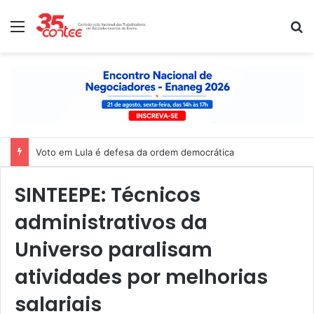
Menu
P
Voto em Lula é defesa da ordem democrática
SINTEEPE: Técnicos
administrativos da
Universo paralisam
atividades por melhorias
salariais