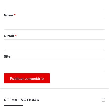
á
r
Nome
*
i
o
*
E-mail
*
Site
ÚLTIMAS NOTÍCIAS