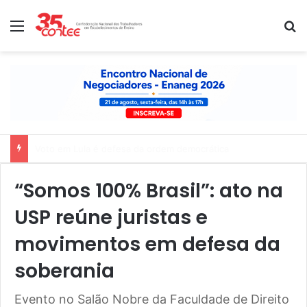
Menu
P
Nota de solidariedade ao povo venezuelano
“Somos 100% Brasil”: ato na
USP reúne juristas e
movimentos em defesa da
soberania
Evento no Salão Nobre da Faculdade de Direito