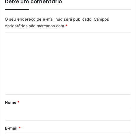
Deixe um comentário
O seu endereço de e-mail não será publicado.
Campos
obrigatórios são marcados com
*
C
o
m
e
n
t
á
r
Nome
*
i
o
*
E-mail
*