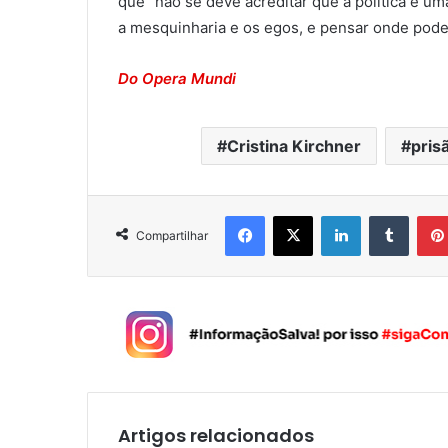
que “não se deve acreditar que a política é um
a mesquinharia e os egos, e pensar onde podem
Do Opera Mundi
Cristina Kirchner
pris
Facebook
X
Linkedin
Tumblr
Compartilhar
Artigos relacionados