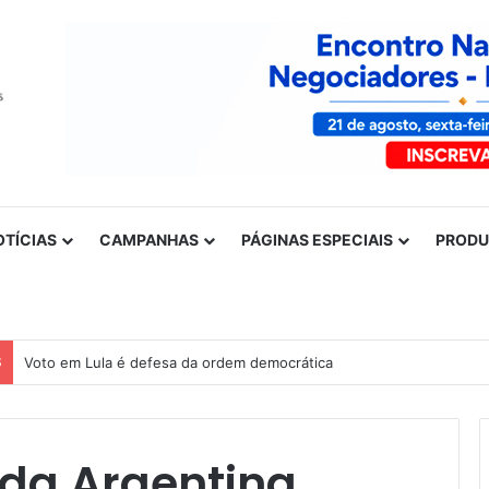
OTÍCIAS
CAMPANHAS
PÁGINAS ESPECIAIS
PROD
S
Nota de solidariedade ao povo venezuelano
da Argentina