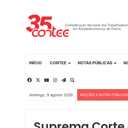
INÍCIO
CONTEE
NOTAS PÚBLICAS
N
Facebook
X
YouTube
Instagram
Telegram
Procurar por
domingo, 9 agosto 2026
MOÇÕES E NOTAS PÚBLICA
Suprema Corte 