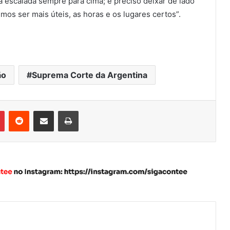
a escalada sempre para cima; é preciso deixar de lado
os ser mais úteis, as horas e os lugares certos”.
ão
Suprema Corte da Argentina
Pinterest
Reddit
Compartilhar via e-mail
Imprimir