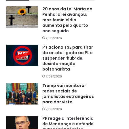
20 anos da Lei Maria da
Penha: a lei avançou,
mas feminicídio
aumenta pelo quarto
ano seguido
7/08/2026
PT aciona TSE para tirar
do ar site ligado ao PL e
suspender ‘hub’ de
desinformação
bolsonarista
7/08/2026
Trump vai monitorar
redes sociais de
jornalistas estrangeiros
para dar visto
7/08/2026
PF reage a interferência
de Mendonça e defende