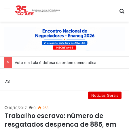
Menu
P
Voto em Lula é defesa da ordem democrática
73
Notícias Gerais
10/10/2017
0
268
Trabalho escravo: número de
resgatados despenca de 885, em