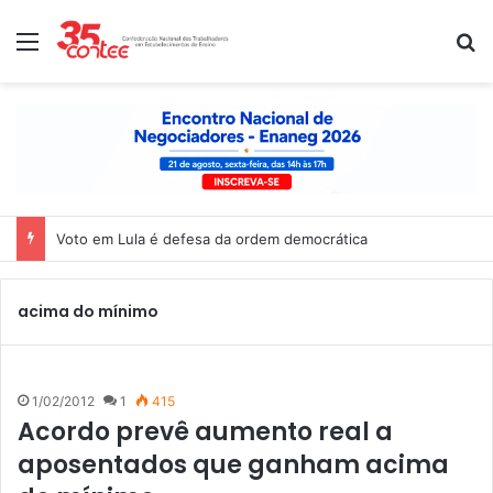
Menu
P
Voto em Lula é defesa da ordem democrática
acima do mínimo
1/02/2012
1
415
Acordo prevê aumento real a
aposentados que ganham acima