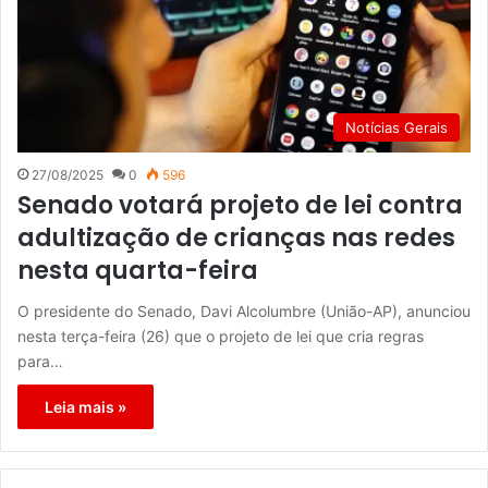
Notícias Gerais
27/08/2025
0
596
Senado votará projeto de lei contra
adultização de crianças nas redes
nesta quarta-feira
O presidente do Senado, Davi Alcolumbre (União-AP), anunciou
nesta terça-feira (26) que o projeto de lei que cria regras
para…
Leia mais »