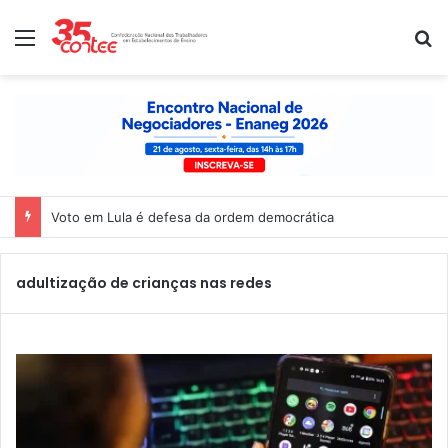
Menu
P
Voto em Lula é defesa da ordem democrática
adultização de crianças nas redes